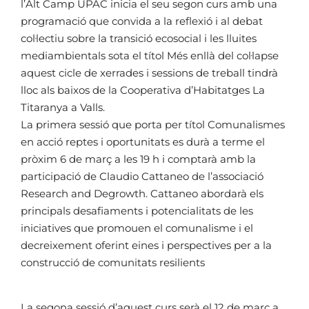
l’Alt Camp UPAC inicia el seu segon curs amb una
programació que convida a la reflexió i al debat
col·lectiu sobre la transició ecosocial i les lluites
mediambientals sota el títol Més enllà del col·lapse
aquest cicle de xerrades i sessions de treball tindrà
lloc als baixos de la Cooperativa d’Habitatges La
Titaranya a Valls.
La primera sessió que porta per títol Comunalismes
en acció reptes i oportunitats es durà a terme el
pròxim 6 de març a les 19 h i comptarà amb la
participació de Claudio Cattaneo de l’associació
Research and Degrowth. Cattaneo abordarà els
principals desafiaments i potencialitats de les
iniciatives que promouen el comunalisme i el
decreixement oferint eines i perspectives per a la
construcció de comunitats resilients
La segona sessió d’aquest curs serà el 12 de març a