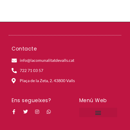
Contacte
info@lacomunalitatdevalls.cat
722 71 03 57
Plaça de la Zeta, 2. 43800 Valls
Ens segueixes?
Menú Web
Projectes en curs
Projectes històrics
Mapa de la Comunalitat