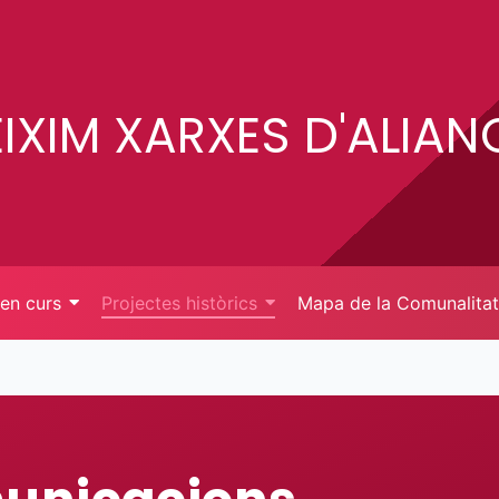
EIXIM XARXES D'ALIA
 en curs
Projectes històrics
Mapa de la Comunalitat