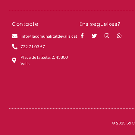
Contacte
Ens segueixes?
info@lacomunalitatdevalls.cat
722 71 03 57
Plaça de la Zeta, 2. 43800
Valls
© 2025 La C