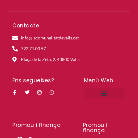
Contacte
info@lacomunalitatdevalls.cat
722 71 03 57
Plaça de la Zeta, 2. 43800 Valls
Ens segueixes?
Menú Web
Projectes en curs
Projectes històrics
Mapa de la Comunalitat
Promou i finança
Promou i
finança