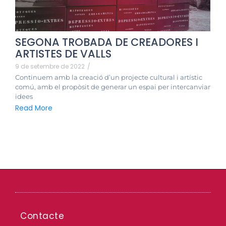
SEGONA TROBADA DE CREADORES I
ARTISTES DE VALLS
9 de setembre de 2022
/
Continuem amb la creació d’un projecte cultural i artístic
comú, amb el propòsit de generar un espai per intercanviar
idees
Read More
Contacte