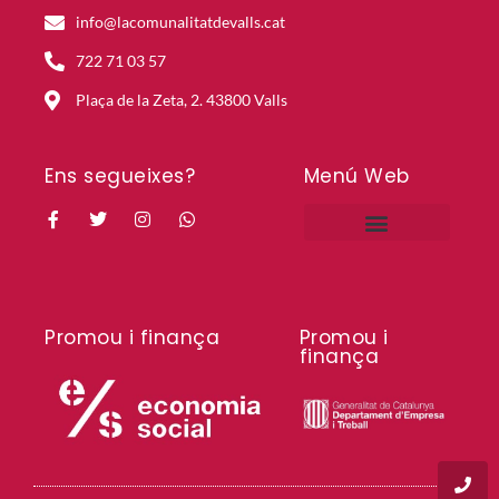
info@lacomunalitatdevalls.cat
722 71 03 57
Plaça de la Zeta, 2. 43800 Valls
Ens segueixes?
Menú Web
Projectes en curs
Projectes històrics
Mapa de la Comunalitat
Promou i finança
Promou i
finança